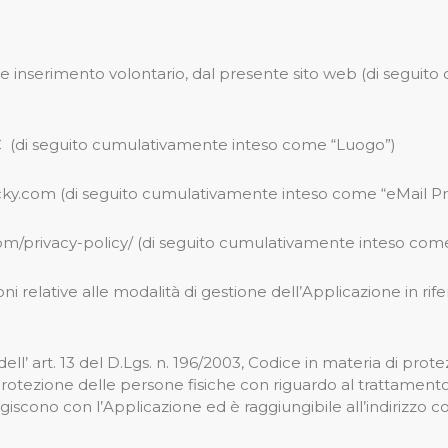
 inserimento volontario, dal presente sito web (di seguito
LC (di seguito cumulativamente inteso come “Luogo”)
cky.com (di seguito cumulativamente inteso come “eMail Pr
com/privacy-policy/ (di seguito cumulativamente inteso com
 relative alle modalità di gestione dell’Applicazione in rife
ll’ art. 13 del D.Lgs. n. 196/2003, Codice in materia di protezio
rotezione delle persone fisiche con riguardo al trattamento 
ragiscono con l’Applicazione ed è raggiungibile all’indirizzo c