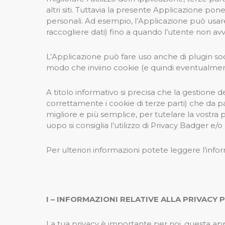
altri siti. Tuttavia la presente Applicazione pon
personali. Ad esempio, l’Applicazione può usare
raccogliere dati) fino a quando l’utente non avvi
L’Applicazione può fare uso anche di plugin socia
modo che inviino cookie (e quindi eventualment
A titolo informativo si precisa che la gestione 
correttamente i cookie di terze parti) che da p
migliore e più semplice, per tutelare la vostra pr
uopo si consiglia l’utilizzo di Privacy Badger e/o
Per ulteriori informazioni potete leggere l’info
I – INFORMAZIONI RELATIVE ALLA PRIVACY 
La tua privacy è importante per noi, questa app