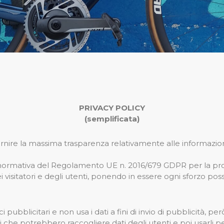
PRIVACY POLICY
(semplificata)
fornire la massima trasparenza relativamente alle informazi
 normativa del Regolamento UE n. 2016/679 GDPR per la prot
i visitatori e degli utenti, ponendo in essere ogni sforzo poss
licitari e non usa i dati a fini di invio di pubblicità, però fa
rti che potrebbero raccogliere dati degli utenti e poi usarli p