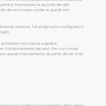
 utenti e minimizzare la raccolta dei dati
modo da non inviare cookie (e quindi non
li social network. Tali plugin sono configurati in
lugin.
e potrebbe non riuscire a gestire
r il funzionamento dei sito). Per cui il modo
no quindi il tracciamento da parte dei siti. A tal
necessari al corretto funzionamento dello stesso