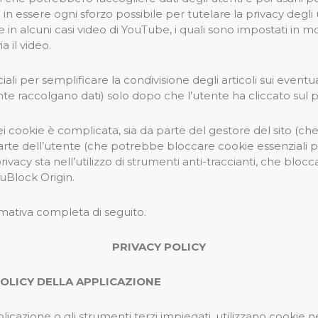
e in essere ogni sforzo possibile per tutelare la privacy degli
 in alcuni casi video di YouTube, i quali sono impostati in 
a il video.
li per semplificare la condivisione degli articoli sui eventua
e raccolgano dati) solo dopo che l’utente ha cliccato sul p
dei cookie è complicata, sia da parte del gestore del sito (ch
arte dell’utente (che potrebbe bloccare cookie essenziali pe
ivacy sta nell’utilizzo di strumenti anti-traccianti, che blocca
 uBlock Origin.
rmativa completa di seguito.
PRIVACY POLICY
POLICY DELLA APPLICAZIONE
licazione o gli strumenti terzi impiegati, utilizzano cookie 