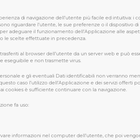
erienza di navigazione dell’utente più facile ed intuitiva: i c
o riguardare l’utente, le sue preferenze o il dispositivo di
per adeguare il funzionamento dell’Applicazione alle aspett
 le scelte effettuate in precedenza.
i trasferiti al browser dell’utente da un server web e può e
ice eseguibile e non trasmette virus.
sonale e gli eventuali Dati identificabili non verranno memor
 in questo caso l’utilizzo dell’Applicazione e dei servizi offe
ai cookies è sufficiente continuare con la navigazione.
azione fa uso:
re informazioni nel computer dell’utente, che poi vengono r